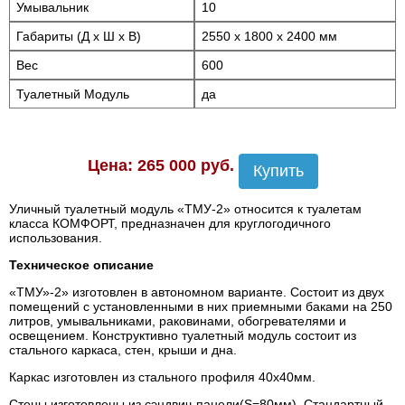
Умывальник
10
Габариты (Д х Ш х В)
2550 х 1800 х 2400 мм
Вес
600
Туалетный Модуль
да
Цена: 265 000 руб.
Купить
Уличный туалетный модуль «ТМУ-2» относится к туалетам
класса КОМФОРТ, предназначен для круглогодичного
использования.
Техническое описание
«ТМУ»-2» изготовлен в автономном варианте. Состоит из двух
помещений с установленными в них приемными баками на 250
литров, умывальниками, раковинами, обогревателями и
освещением. Конструктивно туалетный модуль состоит из
стального каркаса, стен, крыши и дна.
Каркас изготовлен из стального профиля 40х40мм.
Стены изготовлены из сэндвич-панели(S=80мм). Стандартный